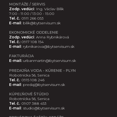
MONTÁŽE / SERVIS
Zodp. vedúci
: Ing. Václav Bílik
7:00 - 11:00 / 13:00 - 15:00
Tel. č.
:
0911 266 053
E-mail
:
bilik@bytservisum.sk
EKONOMICKÉ ODDELENIE
Zodp. vedúci
: Anna Rybnikárová
Tel. č.:
0917 108 154
E-mail
:
rybnikarova@bytservisum.sk
FAKTURÁCIA
E-mail:
urbanmartin@bytservisum.sk
PREDAJŇA VODA - KÚRENIE - PLYN
Robotnícka 56, Senica
Tel. č.
:
0915 108 246
E-mail
:
predaj@bytservisum.sk
KÚPEĽŇOVÉ ŠTÚDIO
Robotnícka 56, Senica
Tel. č.
:
0907 388 453
E-mail
:
studio@bytservisum.sk