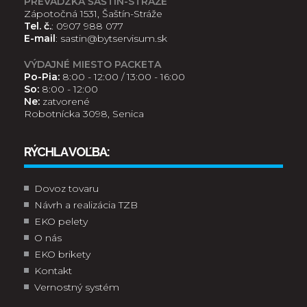
PREVÁDZKA ŠAŠTÍN-STRÁŽE
Zápotočná 1531, Šaštín-Stráže
Tel. č.
:
0907 988 077
E-mail
:
sastin@bytservisum.sk
VÝDAJNÉ MIESTO PACKETA
Po-Pia:
8:00 - 12:00 / 13:00 - 16:00
So:
8:00 - 12:00
Ne:
zatvorené
Robotnícka 3098, Senica
RÝCHLA VOĽBA:
Dovoz tovaru
Návrh a realizácia TZB
EKO pelety
O nás
EKO brikety
Kontakt
Vernostný systém