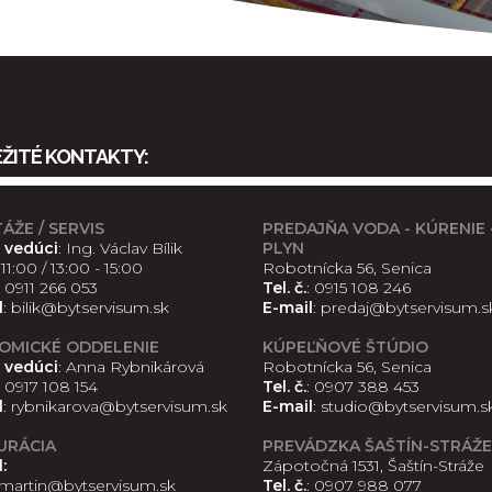
ŽITÉ KONTAKTY:
ŽE / SERVIS
PREDAJŇA VODA - KÚRENIE 
 vedúci
: Ing. Václav Bílik
PLYN
11:00 / 13:00 - 15:00
Robotnícka 56, Senica
:
0911 266 053
Tel. č.
:
0915 108 246
l
:
bilik@bytservisum.sk
E-mail
:
predaj@bytservisum.s
OMICKÉ ODDELENIE
KÚPEĽŇOVÉ ŠTÚDIO
 vedúci
: Anna Rybnikárová
Robotnícka 56, Senica
0917 108 154
Tel. č.
:
0907 388 453
l
:
rybnikarova@bytservisum.sk
E-mail
:
studio@bytservisum.s
URÁCIA
PREVÁDZKA ŠAŠTÍN-STRÁŽE
:
Zápotočná 1531, Šaštín-Stráže
martin@bytservisum.sk
Tel. č.
:
0907 988 077