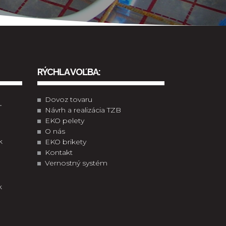
RÝCHLA VOĽBA:
Dovoz tovaru
-
Návrh a realizácia TZB
EKO pelety
O nás
k
EKO brikety
Kontakt
Vernostný systém
k