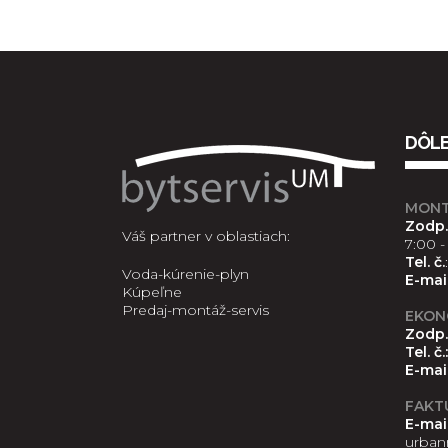
DÔLE
MONTÁ
Zodp.
Váš partner v oblastiach:
7:00 - 
Tel. č.
Voda-kúrenie-plyn
E-mai
Kúpeľne
Predaj-montáž-servis
EKON
Zodp.
Tel. č.:
E-mai
FAKT
E-mail
urban