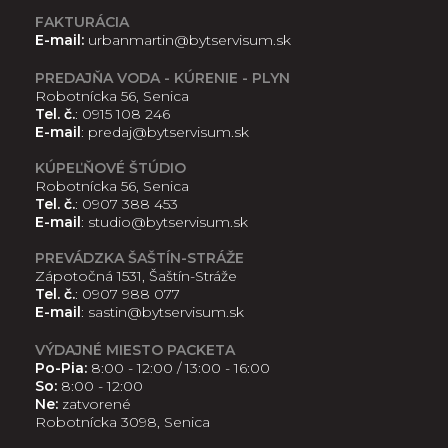
FAKTURÁCIA
E-mail:
urbanmartin@bytservisum.sk
PREDAJŇA VODA - KÚRENIE - PLYN
Robotnícka 56, Senica
Tel. č.
:
0915 108 246
E-mail
:
predaj@bytservisum.sk
KÚPEĽŇOVÉ ŠTÚDIO
Robotnícka 56, Senica
Tel. č.
:
0907 388 453
E-mail
:
studio@bytservisum.sk
PREVÁDZKA ŠAŠTÍN-STRÁŽE
Zápotočná 1531, Šaštín-Stráže
Tel. č.
:
0907 988 077
E-mail
:
sastin@bytservisum.sk
VÝDAJNÉ MIESTO PACKETA
Po-Pia:
8:00 - 12:00 / 13:00 - 16:00
So:
8:00 - 12:00
Ne:
zatvorené
Robotnícka 3098, Senica