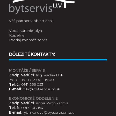
Váš partner v oblastiach:
Voda-kúrenie-plyn
Kúpeľne
Predaj-montáž-servis
DÔLEŽITÉ KONTAKTY:
MONTÁŽE / SERVIS
Zodp. vedúci
: Ing. Václav Bílik
7:00 - 11:00 / 13:00 - 15:00
Tel. č.
:
0911 266 053
E-mail
:
bilik@bytservisum.sk
EKONOMICKÉ ODDELENIE
Zodp. vedúci
: Anna Rybnikárová
Tel. č.:
0917 108 154
E-mail
:
rybnikarova@bytservisum.sk