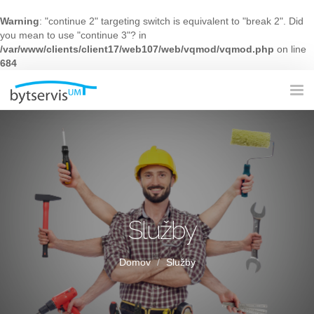
Warning
: "continue 2" targeting switch is equivalent to "break 2". Did
you mean to use "continue 3"? in
/var/www/clients/client17/web107/web/vqmod/vqmod.php
on line
684
Tog
nav
Služby
Domov
Služby