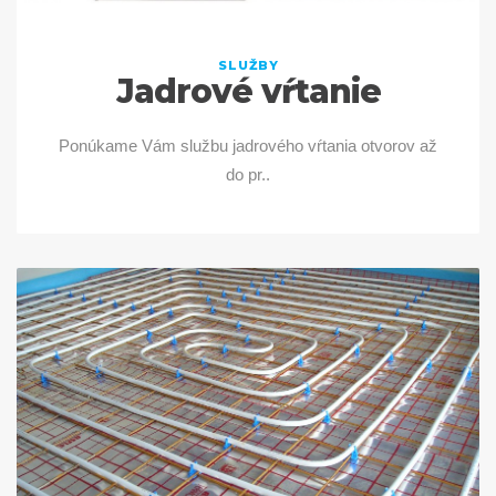
SLUŽBY
Jadrové vŕtanie
Ponúkame Vám službu jadrového vŕtania otvorov až
do pr..