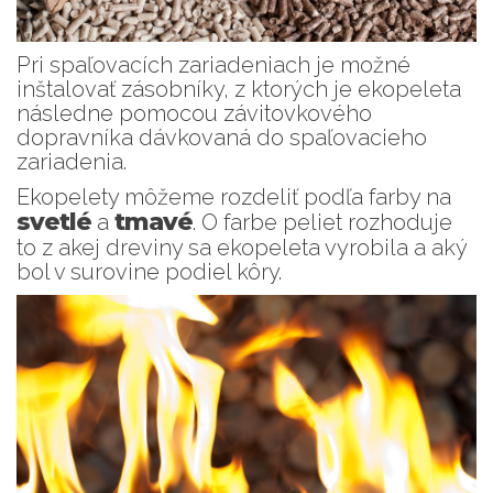
Pri spaľovacích zariadeniach je možné
inštalovať zásobníky, z ktorých je ekopeleta
následne pomocou závitovkového
dopravníka dávkovaná do spaľovacieho
zariadenia.
Ekopelety môžeme rozdeliť podľa farby na
svetlé
tmavé
a
. O farbe peliet rozhoduje
to z akej dreviny sa ekopeleta vyrobila a aký
bol v surovine podiel kôry.