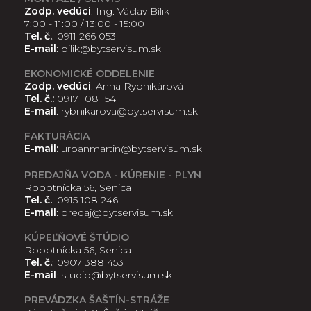
Zodp. vedúci
: Ing. Václav Bílik
7:00 - 11:00 / 13:00 - 15:00
Tel. č.
:
0911 266 053
E-mail
:
bilik@bytservisum.sk
EKONOMICKÉ ODDELENIE
Zodp. vedúci
: Anna Rybnikárová
Tel. č.:
0917 108 154
E-mail
:
rybnikarova@bytservisum.sk
FAKTURÁCIA
E-mail:
urbanmartin@bytservisum.sk
PREDAJŇA VODA - KÚRENIE - PLYN
Robotnícka 56, Senica
Tel. č.
:
0915 108 246
E-mail
:
predaj@bytservisum.sk
KÚPEĽŇOVÉ ŠTÚDIO
Robotnícka 56, Senica
Tel. č.
:
0907 388 453
E-mail
:
studio@bytservisum.sk
PREVÁDZKA ŠAŠTÍN-STRÁŽE