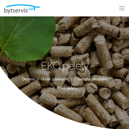
Tog
nav
EKO pelety
Domov
Naše predajne
Predajňa ekopalív
EKO pelety