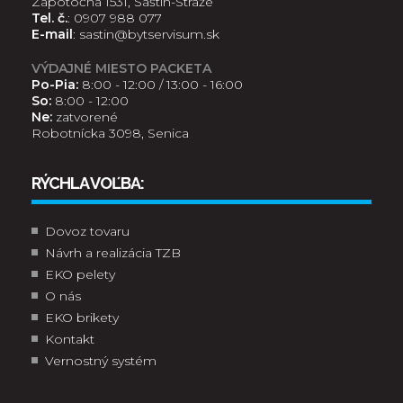
Zápotočná 1531, Šaštín-Stráže
Tel. č.
:
0907 988 077
E-mail
:
sastin@bytservisum.sk
VÝDAJNÉ MIESTO PACKETA
Po-Pia:
8:00 - 12:00 / 13:00 - 16:00
So:
8:00 - 12:00
Ne:
zatvorené
Robotnícka 3098, Senica
RÝCHLA VOĽBA:
Dovoz tovaru
Návrh a realizácia TZB
EKO pelety
O nás
EKO brikety
Kontakt
Vernostný systém