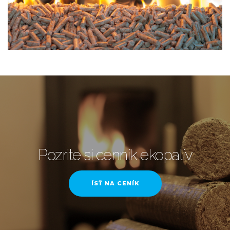
Pozrite si cenník ekopalív
ÍSŤ NA CENÍK