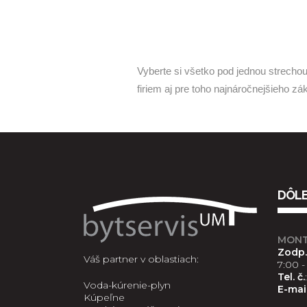
Vyberte si všetko pod jednou strech
firiem aj pre toho najnáročnejšieho zá
DÔLE
MONTÁ
Zodp.
Váš partner v oblastiach:
7:00 - 
Tel. č.
Voda-kúrenie-plyn
E-mai
Kúpeľne