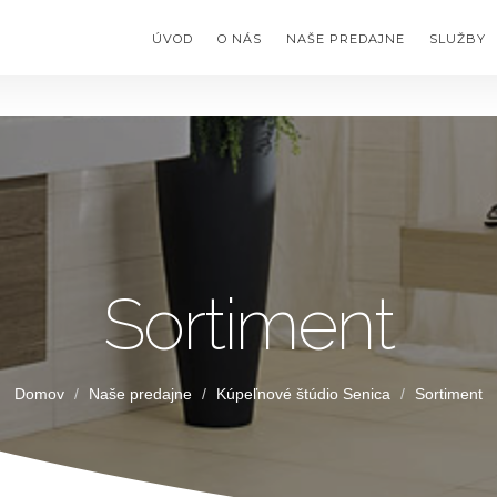
 you mean to use "continue 3"? in
/var/www/clients/client17/web107
ÚVOD
O NÁS
NAŠE PREDAJNE
SLUŽBY
Sortiment
Domov
Naše predajne
Kúpeľnové štúdio Senica
Sortiment