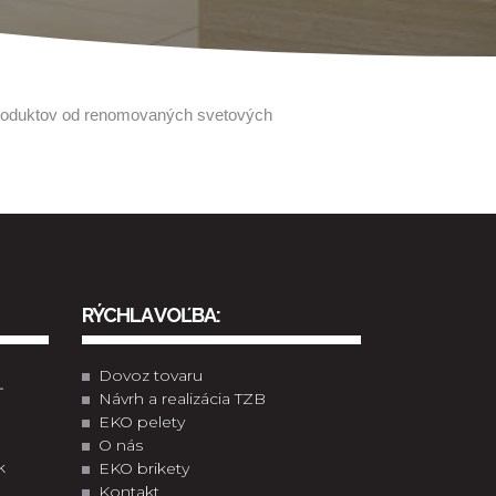
produktov od renomovaných svetových
RÝCHLA VOĽBA:
Dovoz tovaru
-
Návrh a realizácia TZB
EKO pelety
O nás
k
EKO brikety
Kontakt