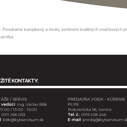
ou. Ponúkame komplexný a široký sortiment kvalitných značkových 
kazníka.
ŽITÉ KONTAKTY:
ŽE / SERVIS
PREDAJŇA VODA - KÚRENIE 
 vedúci
: Ing. Václav Bílik
PLYN
11:00 / 13:00 - 15:00
Robotnícka 56, Senica
:
0911 266 053
Tel. č.
:
0915 108 246
l
:
bilik@bytservisum.sk
E-mail
:
predaj@bytservisum.s